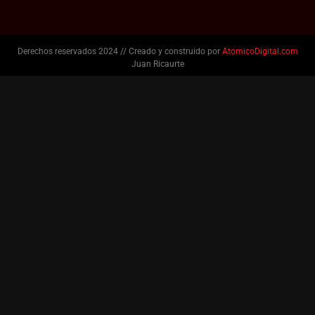
Derechos reservados 2024 // Creado y construido por
AtomicoDigital.com
Juan Ricaurte