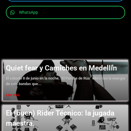
WhatsApp
Quiet fear y Camiches en Medellín
El sábado 8 de junio en la noche, “El Parche de Rúa” vibró con la energía
de seis bandas que...
Leer más
El (buen) Rider Técnico: la jugada
maestra.