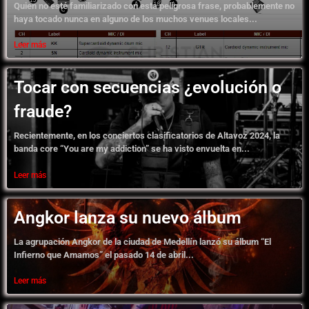
Quien no esté familiarizado con esta peligrosa frase, probablemente no
haya tocado nunca en alguno de los muchos venues locales...
Leer más
Tocar con secuencias ¿evolución o
fraude?
Recientemente, en los conciertos clasificatorios de Altavoz 2024, la
banda core “You are my addiction” se ha visto envuelta en...
Leer más
Angkor lanza su nuevo álbum
La agrupación Angkor de la ciudad de Medellín lanzó su álbum “El
Infierno que Amamos” el pasado 14 de abril...
Leer más