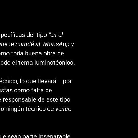
ecíficas del tipo
“en el
 que te mandé al WhatsApp y
 como toda buena obra de
 todo el tema luminotécnico.
écnico, lo que llevará —por
istas como falta de
e responsable de este tipo
do ningún técnico de
venue
 que sean parte inseparable