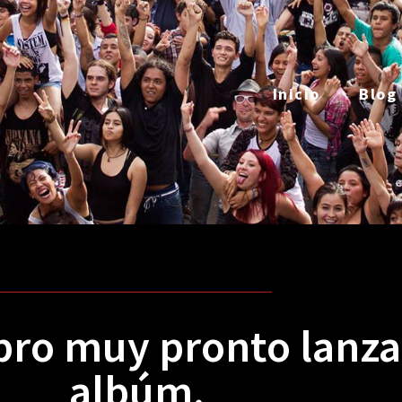
Inicio
Blog
bro muy pronto lanz
albúm.