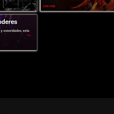
Leer más
oderes
 y sonoridades, esta