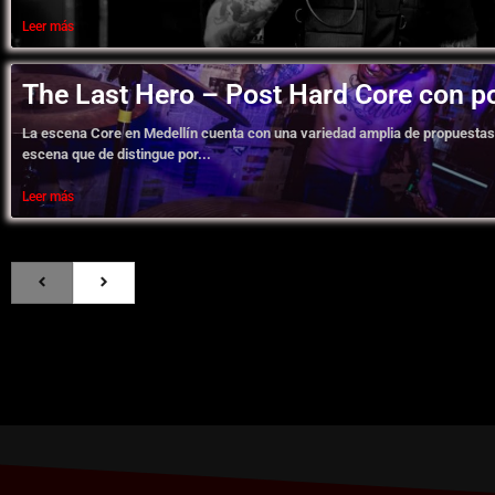
Leer más
The Last Hero – Post Hard Core con p
La escena Core en Medellín cuenta con una variedad amplia de propuestas
escena que de distingue por...
Leer más