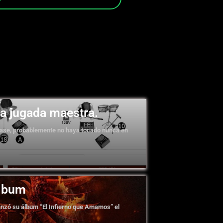
la jugada maestra.
frase, probablemente no haya tocado nunca en
álbum
anzó su álbum “El Infierno que Amamos” el