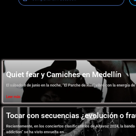
Quiet fear y Camiches en Medellín
El sábado 8 de junio en la noche, “El Parche de Rúa” vibró con la energía de
Leer más
Tocar con secuencias ¿evolución o fr
Recientemente, en los conciertos clasificatorios de Altavoz 2024, la banda
addiction” se ha visto envuelta en...