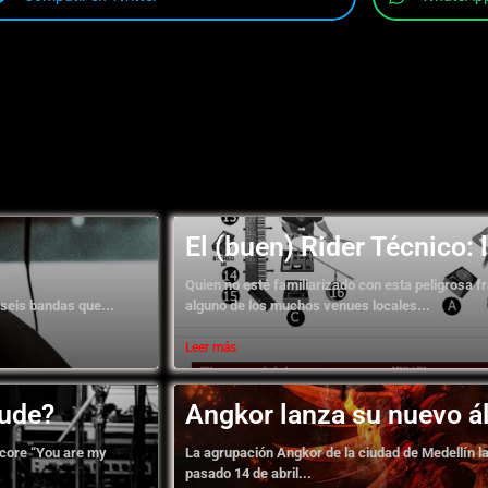
El (buen) Rider Técnico: 
Quien no esté familiarizado con esta peligrosa 
 seis bandas que...
alguno de los muchos venues locales...
Leer más
aude?
Angkor lanza su nuevo 
 core “You are my
La agrupación Angkor de la ciudad de Medellín l
pasado 14 de abril...