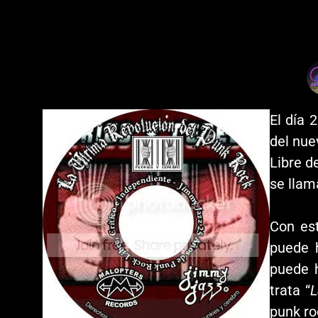
El día 
del nue
Libre d
se lla
Con es
puede h
puede 
trata “
L
punk ro