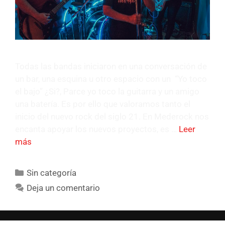
Todas las bandas iniciaron en una conversación de
un bar, una esquina u otro espacio con un “Yo toco
el bajo” ¿Si?, Parce yo toco la guitarra y un amigo
una batería. Es por ello que valoramos tanto el
inicio del nuevo rock del siglo 21. En Mederock nos
encanta apoyar los nuevos proyectos, es …
Leer
más
Sin categoría
Deja un comentario