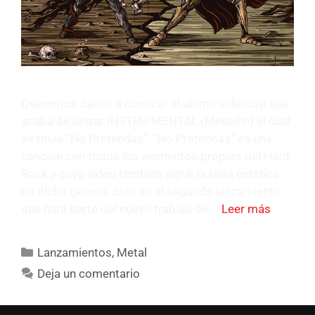
Queremos darles a conocer el último videoclip que
acaba de lanzar INSTRU-MENTAL (Medellín) el cual
se titula “No Pretendas”. “No Pretendas” es una
canción con todos los elementos propios del Hard
Rock y cuyo video también sigue la línea estética
de dicho género. Este es el segundo lanzamiento
que hará parte del nuevo trabajo de …
Leer más
Lanzamientos
,
Metal
Deja un comentario