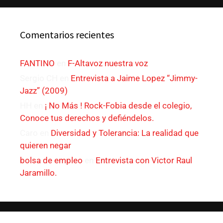
Comentarios recientes
FANTINO
en
F-Altavoz nuestra voz
Sergio CH
en
Entrevista a Jaime Lopez “Jimmy-
Jazz” (2009)
HH
en
¡ No Más ! Rock-Fobia desde el colegio,
Conoce tus derechos y defiéndelos.
Caro
en
Diversidad y Tolerancia: La realidad que
quieren negar
bolsa de empleo
en
Entrevista con Victor Raul
Jaramillo.