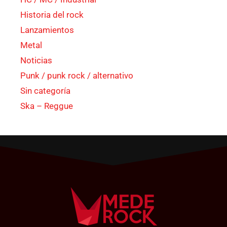
Historia del rock
Lanzamientos
Metal
Noticias
Punk / punk rock / alternativo
Sin categoría
Ska – Reggue