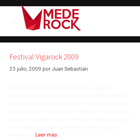
Mes:
julio 2009
Festival Vigarock 2009
23 julio, 2009
por
Juan Sebastián
El día 12 de Julio de 2009 se llevó a cabo el
Festival Vigarock en el sur del Área Metropolitana,
festival que reunió alrededor de 16 bandas locales,
incluyendo entre éstas, corrientes sonoras desde
ska, punk, pasando por el hip hop, el reggae, el rock
y el metal. La jornada comenzó muy temprano
desde el …
Leer más