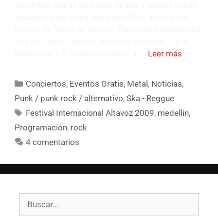
visitantes, que el concierto de ska y reggae quedó
aplazado para el dia domingo 30 de agosto por
motivo de “Feria de Flores” Electrónica Sábado 25
de julio Lugar: Teatro Lido. Hora de Inicio: 1 p.m. 1.
Radiosónica 2. Federico Franco 3. …
Leer más
Conciertos
,
Eventos Gratis
,
Metal
,
Noticias
,
Punk / punk rock / alternativo
,
Ska - Reggue
Festival Internacional Altavoz 2009
,
medellin
,
Programación
,
rock
4 comentarios