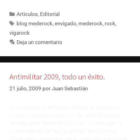
Articulos
,
Editorial
blog mederock
,
envigado
,
mederock
,
rock
,
vigarock
Deja un comentario
Antimilitar 2009, todo un éxito.
21 julio, 2009
por
Juan Sebastián
Una vez más, en el Parque Obrero de Boston se
realizó la versión número 11 del antimili sonoro
“música para divertirse y resistir”, evento que es
organizado por la Red Juvenil de Medellín que
lidera varios proyectos socio-culturales por medio