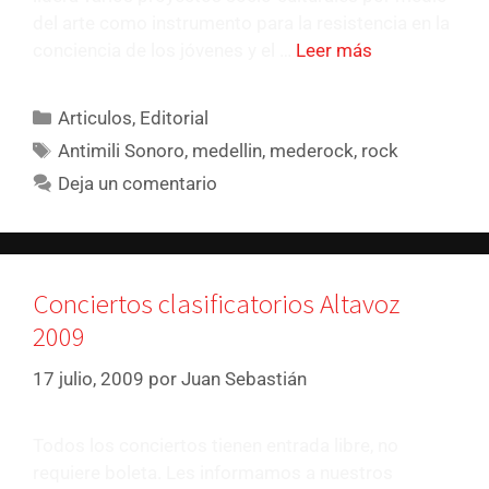
del arte como instrumento para la resistencia en la
conciencia de los jóvenes y el …
Leer más
Articulos
,
Editorial
Antimili Sonoro
,
medellin
,
mederock
,
rock
Deja un comentario
Conciertos clasificatorios Altavoz
2009
17 julio, 2009
por
Juan Sebastián
Todos los conciertos tienen entrada libre, no
requiere boleta. Les informamos a nuestros