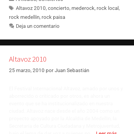
Altavoz 2010
,
concierto
,
mederock
,
rock local
,
rock medellín
,
rock paisa
Deja un comentario
Altavoz 2010
25 marzo, 2010
por
Juan Sebastián
El Festival Internacional Altavoz, amado por unos y
aborrecido o criticado por otros, es ahora un
evento que se ha institucionalizado en nuestra
ciudad. Altavoz nace desde el año 2004 como un
proyecto apoyado por la Alcaldía de Medellín, la
Secretaría de Cultura Ciudadana y Metrojuventud,
bajo el lema de dar voz a quienes no …
Leer más