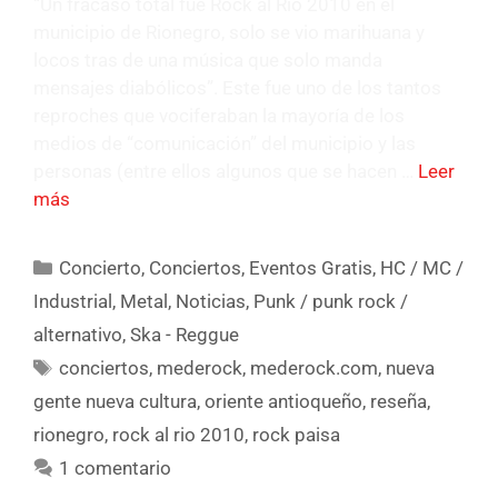
“Un fracaso total fue Rock al Río 2010 en el
municipio de Rionegro, solo se vio marihuana y
locos tras de una música que solo manda
mensajes diabólicos”. Este fue uno de los tantos
reproches que vociferaban la mayoría de los
medios de “comunicación” del municipio y las
personas (entre ellos algunos que se hacen …
Leer
más
Concierto
,
Conciertos
,
Eventos Gratis
,
HC / MC /
Industrial
,
Metal
,
Noticias
,
Punk / punk rock /
alternativo
,
Ska - Reggue
conciertos
,
mederock
,
mederock.com
,
nueva
gente nueva cultura
,
oriente antioqueño
,
reseña
,
rionegro
,
rock al rio 2010
,
rock paisa
1 comentario