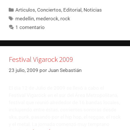
Articulos
,
Conciertos
,
Editorial
,
Noticias
medellin
,
mederock
,
rock
1 comentario
Festival Vigarock 2009
23 julio, 2009
por
Juan Sebastián
El día 12 de Julio de 2009 se llevó a cabo el
Festival Vigarock en el sur del Área Metropolitana,
festival que reunió alrededor de 16 bandas locales,
incluyendo entre éstas, corrientes sonoras desde
ska, punk, pasando por el hip hop, el reggae, el rock
y el metal. La jornada comenzó muy temprano