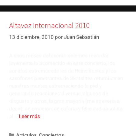
Altavoz Internacional 2010
13 diciembre, 2010
por
Juan Sebastián
A unos meses del evento solemos recordar
levemente lo acontecido en este concierto, los
sonidos estremecedores de Reincidentes y los
saxofones penetrantes de Skatalites retumban en
nuestras mentes estremeciendo la piel y
generando reacciones diversas, algunos de
disgusto y otros, la gran mayoría (me atrevería a
decir), de emoción, de euforia y felicidad absoluta
al …
Leer más
Articulos
,
Conciertos