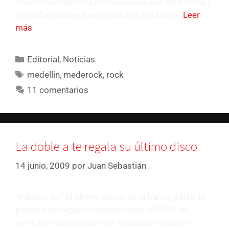
muchos estábamos emocionados por esta fecha y
por saber cuáles bandas locales estarían …
Leer
más
Editorial
,
Noticias
medellin
,
mederock
,
rock
11 comentarios
La doble a te regala su último disco
14 junio, 2009
por
Juan Sebastián
“Paraíso AA” el último álbum de la banda paisa, lo
podés descargar completamente GRATIS en
www.zoonicostudios.com Después de varios