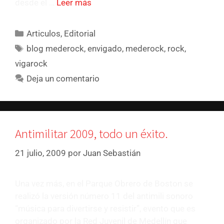
desde el …
Leer más
Articulos
,
Editorial
blog mederock
,
envigado
,
mederock
,
rock
,
vigarock
Deja un comentario
Antimilitar 2009, todo un éxito.
21 julio, 2009
por
Juan Sebastián
Una vez más, en el Parque Obrero de Boston se
realizó la versión número 11 del antimili sonoro
“música para divertirse y resistir”, evento que es
organizado por la Red Juvenil de Medellín que