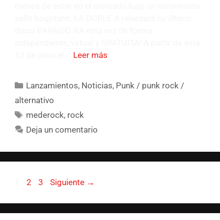
meses de estar en el mercado bajo un reconocido
sello bogotano, LA DOBLE A relanzará su último
disco PARAÍSO AA esta vez de forma
independiente, virtual y GRATUITA! A partir de este
13 de junio el …
Leer más
Lanzamientos
,
Noticias
,
Punk / punk rock /
alternativo
mederock
,
rock
Deja un comentario
1
2
3
Siguiente
→