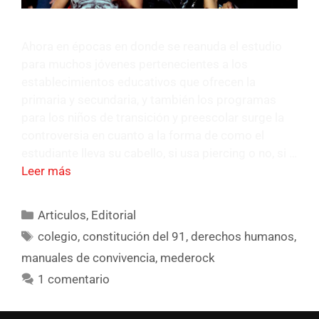
Ahora en épocas en donde se reanuda el estudio
para muchos jóvenes pertenecientes a los
establecimientos educativos que ofrecen la
primaria y secundaria, y también los programas
para los niños de transición y preescolar surge la
controversia en cuanto a la forma de como el
estudiante lleva su cabello, si usa piercing o no, si …
Leer más
Articulos
,
Editorial
colegio
,
constitución del 91
,
derechos humanos
,
manuales de convivencia
,
mederock
1 comentario