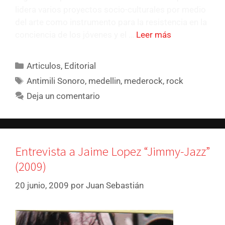
lidera varios proyectos socio-culturales por medio
del arte como instrumento para la resistencia en la
conciencia de los jóvenes y el …
Leer más
Articulos
,
Editorial
Antimili Sonoro
,
medellin
,
mederock
,
rock
Deja un comentario
Entrevista a Jaime Lopez “Jimmy-Jazz”
(2009)
20 junio, 2009
por
Juan Sebastián