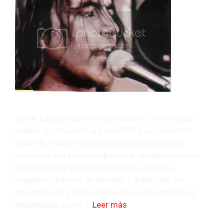
Jaime López más conocido como “Jimmy-Jazz”,
solista, ex -vocal de la banda G.P y actualmente
vocal de Punkies y Cerebro nos concedió una
entrevista para nuestro portal, le agradecemos en
público por la atención prestada. Jaime es
Ingeniero Químico de la UdeA y licenciado en
matemáticas y física de la UdeA, actualmente se
desempeña como …
Leer más