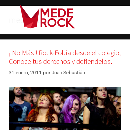
mederock
¡ No Más ! Rock-Fobia desde el colegio,
Conoce tus derechos y defiéndelos.
31 enero, 2011
por
Juan Sebastián