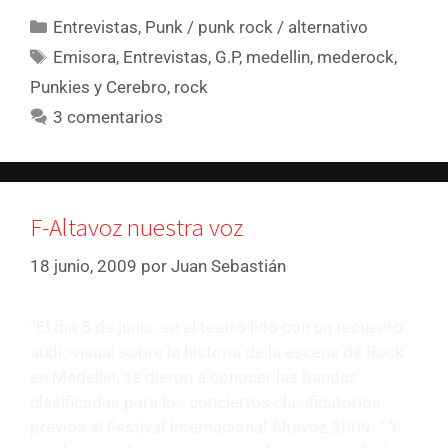
Entrevistas
,
Punk / punk rock / alternativo
Emisora
,
Entrevistas
,
G.P
,
medellin
,
mederock
,
Punkies y Cerebro
,
rock
3 comentarios
F-Altavoz nuestra voz
18 junio, 2009
por
Juan Sebastián
“El día 5 de junio, en el teatro lido con un recuento
audiovisual sobre la historia de la escena de Rock
en Medellín, se dieron a conocer las bandas
clasificadas para los conciertos clasificatorios
previos al Festival Internacional Altavoz 2009. “ Y