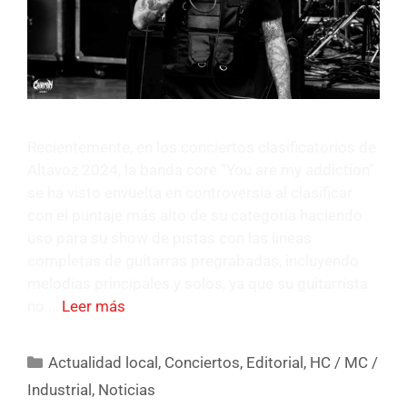
Recientemente, en los conciertos clasificatorios de
Altavoz 2024, la banda core “You are my addiction”
se ha visto envuelta en controversia al clasificar
con el puntaje más alto de su categoría haciendo
uso para su show de pistas con las líneas
completas de guitarras pregrabadas, incluyendo
melodías principales y solos, ya que su guitarrista
no …
Leer más
Actualidad local
,
Conciertos
,
Editorial
,
HC / MC /
Industrial
,
Noticias