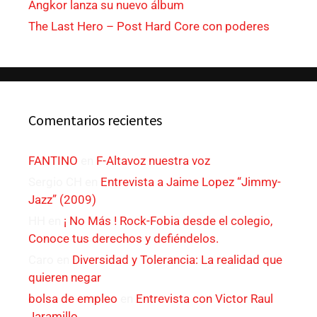
Angkor lanza su nuevo álbum
The Last Hero – Post Hard Core con poderes
Comentarios recientes
FANTINO
en
F-Altavoz nuestra voz
Sergio CH
en
Entrevista a Jaime Lopez “Jimmy-
Jazz” (2009)
HH
en
¡ No Más ! Rock-Fobia desde el colegio,
Conoce tus derechos y defiéndelos.
Caro
en
Diversidad y Tolerancia: La realidad que
quieren negar
bolsa de empleo
en
Entrevista con Victor Raul
Jaramillo.