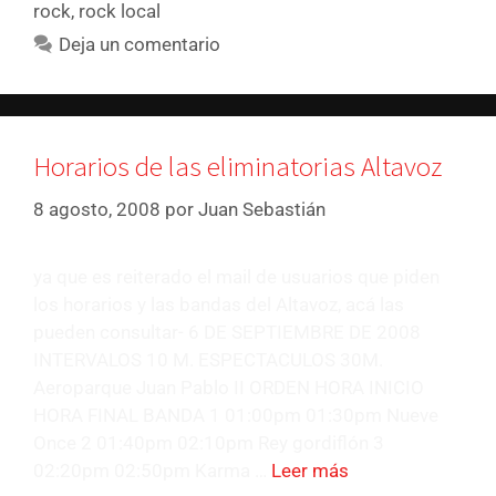
rock
,
rock local
Deja un comentario
Horarios de las eliminatorias Altavoz
8 agosto, 2008
por
Juan Sebastián
ya que es reiterado el mail de usuarios que piden
los horarios y las bandas del Altavoz, acá las
pueden consultar- 6 DE SEPTIEMBRE DE 2008
INTERVALOS 10 M. ESPECTACULOS 30M.
Aeroparque Juan Pablo II ORDEN HORA INICIO
HORA FINAL BANDA 1 01:00pm 01:30pm Nueve
Once 2 01:40pm 02:10pm Rey gordiflón 3
02:20pm 02:50pm Karma …
Leer más