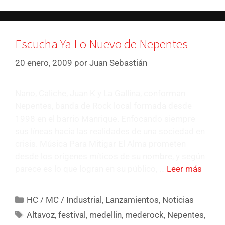
Escucha Ya Lo Nuevo de Nepentes
20 enero, 2009
por
Juan Sebastián
Nano, Caliche, Juan K y La Gallina, conforman
Nepentes, banda de Rock local formada desde
1998 en el barrio Manrique. Enfocando siempre
sus líneas hacia las realidades de una sociedad en
crisis. Música Para Mitigar El Alma prometen
desde los orígenes míticos de su nombre, y según
parece es lo que logran en su público, …
Leer más
HC / MC / Industrial
,
Lanzamientos
,
Noticias
Altavoz
,
festival
,
medellin
,
mederock
,
Nepentes
,