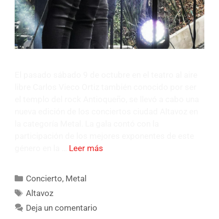
El pasado sábado 9 de octubre en el teatro al aire
libre Carlos Vieco Ortiz también conocido por ser
el templo del rock Antioqueño, se llevó a cabo una
nueva edición de los conciertos ciudad Altavoz en
la categoría Metal. La gala contó con la
participación de los mejores exponentes de este
género en la …
Leer más
Concierto
,
Metal
Altavoz
Deja un comentario