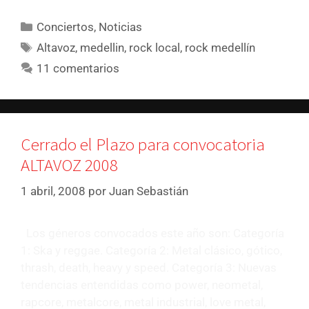
Conciertos
,
Noticias
Altavoz
,
medellin
,
rock local
,
rock medellín
11 comentarios
Cerrado el Plazo para convocatoria
ALTAVOZ 2008
1 abril, 2008
por
Juan Sebastián
Los géneros convocados este año son: Categoría
1: Ska y reggae. Categoría 2: Metal clásico, gótico,
thrash, death, heavy y speed. Categoría 3: Nuevas
tendencias entendidas como power, neometal,
rapcore, metalcore, metal industrial, love metal,