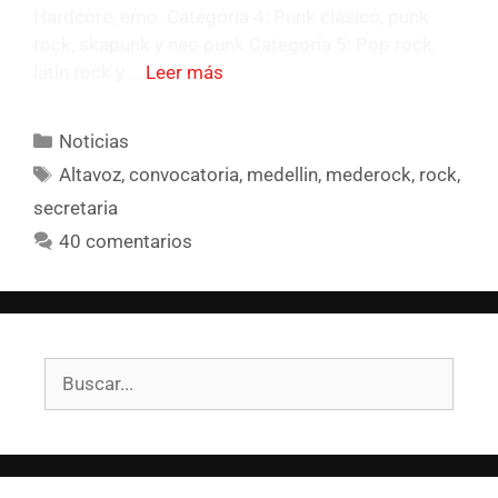
Hardcore, emo. Categoría 4: Punk clásico, punk
rock, skapunk y neo punk Categoría 5: Pop rock,
latin rock y …
Leer más
Noticias
Altavoz
,
convocatoria
,
medellin
,
mederock
,
rock
,
secretaria
40 comentarios